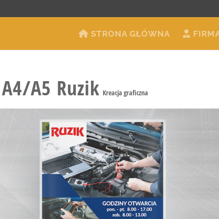
STRONA GŁÓWNA
FIRM
 A4/A5 Ruzik
Kreacja graficzna